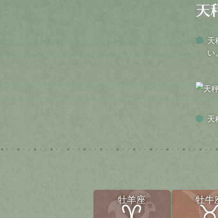
天
い
天
牡羊座
牡牛