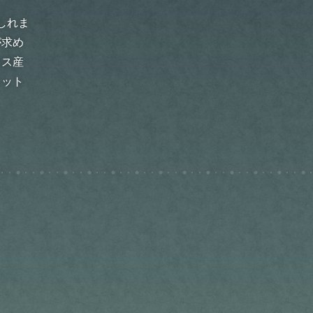
しれま
が求め
クス産
レット