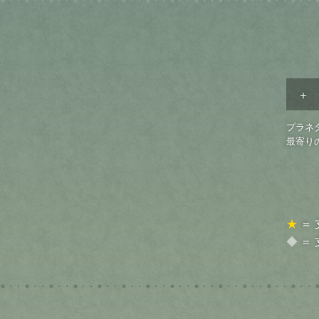
プラネ
最寄り
★
＝
◆
＝