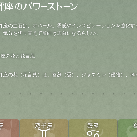
秤座の宝石は、オパール。霊感やインスピレーションを強化す
。気分を切り替えて前向き志向になるらしい。
秤座の花（花言葉）は、薔薇（愛）、ジャスミン（優雅）、etc..
座
双子座
蟹座