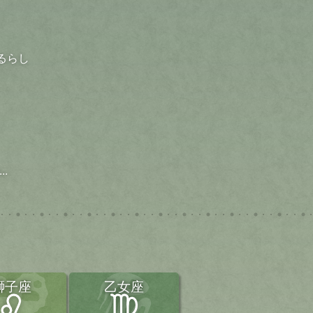
るらし
.
獅子座
乙女座