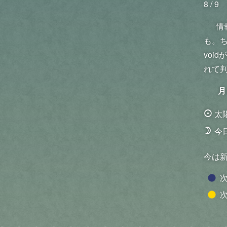
8 / 9
情
も。
voi
れて
月
太
Q
今
W
今は
次
次