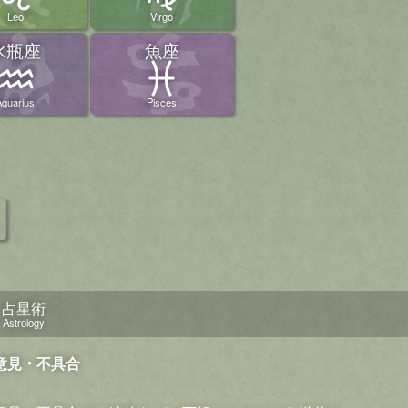
Leo
Virgo
水瓶座
魚座
Aquarius
Pisces
占星術
Astrology
意見・不具合