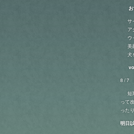
お
サ
ア
ウ
美
犬
v
8 / 7
短
って
った
明日以