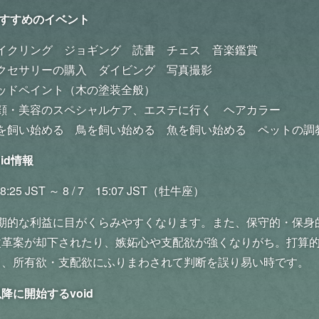
すすめのイベント
イクリング
ジョギング
読書
チェス
音楽鑑賞
クセサリーの購入
ダイビング
写真撮影
ッドペイント（木の塗装全般）
顔・美容のスペシャルケア、エステに行く
ヘアカラー
を飼い始める
鳥を飼い始める
魚を飼い始める
ペットの調
oid情報
 8:25 JST ～ 8 / 7 15:07 JST（牡牛座）
期的な利益に目がくらみやすくなります。また、保守的・保身
改革案が却下されたり、嫉妬心や支配欲が強くなりがち。打算
り、所有欲・支配欲にふりまわされて判断を誤り易い時です。
降に開始するvoid