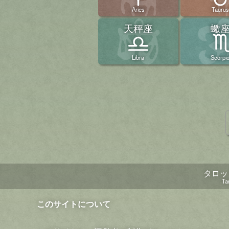
Aries
Taurus
天秤座
蠍
Libra
Scorpi
タロッ
Ta
このサイトについて