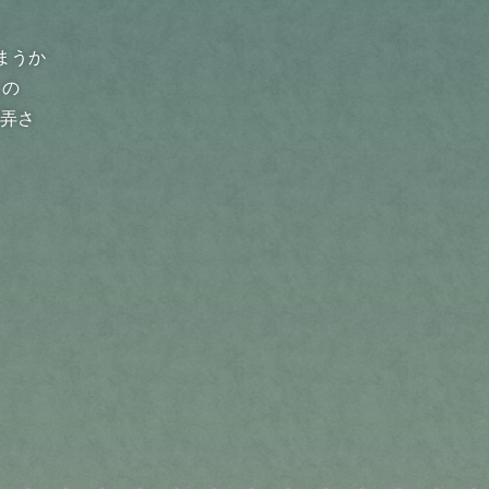
まうか
この
翻弄さ