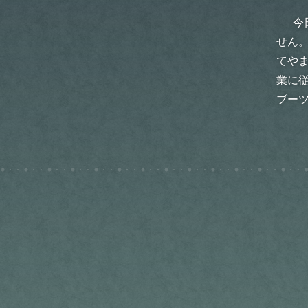
今
せん
てや
業に
ブー