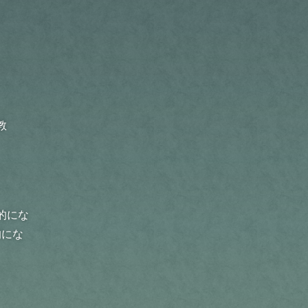
教
的にな
的にな