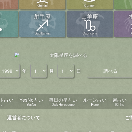
Gemini
Cancer
座
射手座
山羊座
o
Sagittarius
Capricorn
年
月
日
調べる
ト占い
YesNo占い
毎日の星占い
ルーン占い
易占い
rot
YesNo
DailyHoroscope
Rune
IChing
運営者について
ご